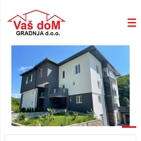
VAŠ DOM GRADNJA
Iza nas je velika plejada radova u nisko i visoko
gradnji. Ponosni smo sa otiskom koji smo
ostavili iza nas u društvu.